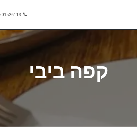
🏖️
מסעדות כשרות
מלונות
501526113
קפה ביבי