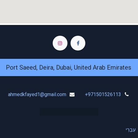
Port Saeed, Deira, Dubai, United Arab Emirates
ahmedkfayed1@gmail.com
+971501526113
עִבְרִי