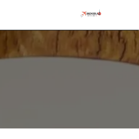
Skip to Conten
בית 🏚️
צור קשר ✉️
אטרקציות 