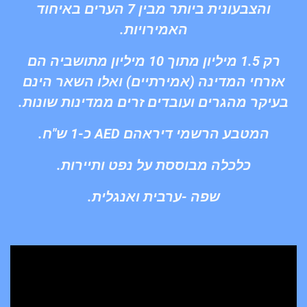
והצבעונית ביותר מבין 7 הערים באיחוד
האמירויות.
רק 1.5 מיליון מתוך 10 מיליון מתושביה הם
אזרחי המדינה (אמירתיים) ואלו השאר הינם
בעיקר מהגרים ועובדים זרים ממדינות שונות.
המטבע הרשמי דיראהם AED כ-1 ש"ח.
כלכלה מבוססת על נפט ותיירות.
שפה -ערבית ואנגלית.